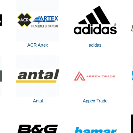
ACR Artex
adidas
Antal
Appex Trade