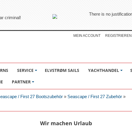
There is no justificati
ar criminal!
MEIN ACCOUNT
REGISTRIEREN
ÖRNS
SERVICE
ELVSTRØM SAILS
YACHTHANDEL
NE
PARTNER
eascape / First 27 Bootszubehör
»
Seascape / First 27 Zubehör
»
Wir machen Urlaub