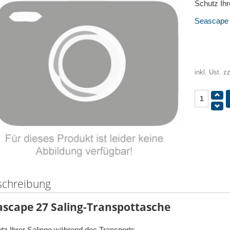
Schutz Ihr
Seascape /
inkl. Ust. z
schreibung
ascape 27 Saling-Transpottasche
tz Ihrer Salinge während des Transports