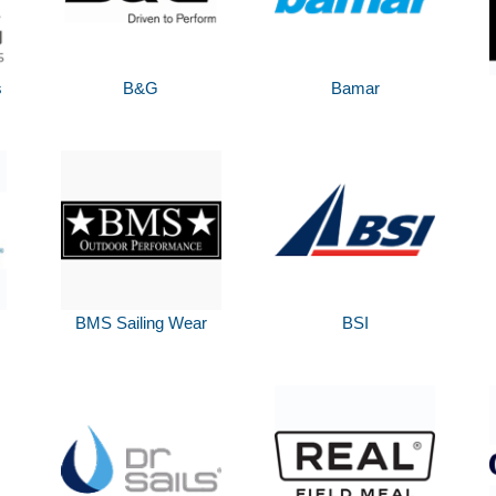
s
B&G
Bamar
BMS Sailing Wear
BSI