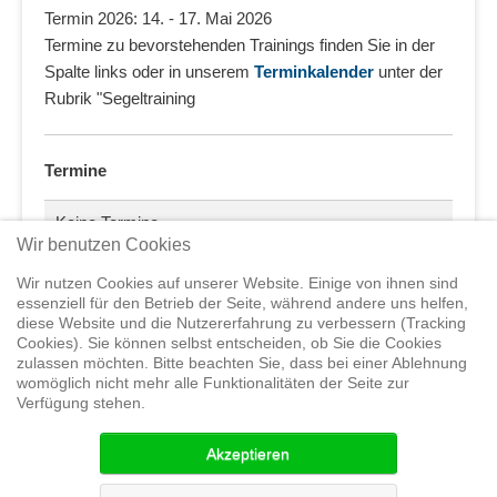
Termin 2026: 14. - 17. Mai 2026
Termine zu bevorstehenden Trainings finden Sie in der
Spalte links oder in unserem
Terminkalender
unter der
Rubrik "Segeltraining
Termine
Keine Termine
Wir benutzen Cookies
Wir nutzen Cookies auf unserer Website. Einige von ihnen sind
essenziell für den Betrieb der Seite, während andere uns helfen,
diese Website und die Nutzererfahrung zu verbessern (Tracking
Cookies). Sie können selbst entscheiden, ob Sie die Cookies
zulassen möchten. Bitte beachten Sie, dass bei einer Ablehnung
Home
Shop
Trainings
Segeltörns
Service
Elvstrøm
womöglich nicht mehr alle Funktionalitäten der Seite zur
Sails
Yachthandel
Sicherheit auf
Verfügung stehen.
See
Seminare
News
Geteiltes Segelwelt Know
How
Termine
Partner
Akzeptieren
© 2015 Segelwelt