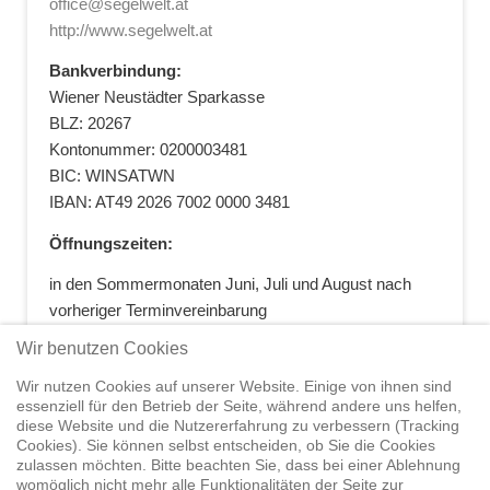
office@segelwelt.at
http://www.segelwelt.at
Bankverbindung:
Wiener Neustädter Sparkasse
BLZ: 20267
Kontonummer: 0200003481
BIC: WINSATWN
IBAN: AT49 2026 7002 0000 3481
Öffnungszeiten:
in den Sommermonaten Juni, Juli und August nach
vorheriger Terminvereinbarung
+43 664 5881412
|
+43 2622 28074
|
Wir benutzen Cookies
office@segelwelt.at
Wir nutzen Cookies auf unserer Website. Einige von ihnen sind
essenziell für den Betrieb der Seite, während andere uns helfen,
diese Website und die Nutzererfahrung zu verbessern (Tracking
Cookies). Sie können selbst entscheiden, ob Sie die Cookies
zulassen möchten. Bitte beachten Sie, dass bei einer Ablehnung
Home
Shop
Trainings
Segeltörns
Service
Elvstrøm
womöglich nicht mehr alle Funktionalitäten der Seite zur