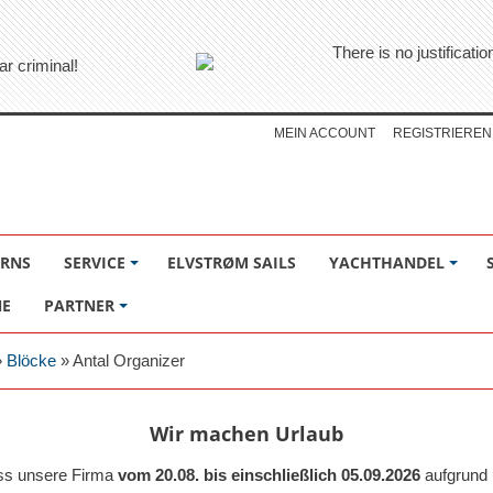
There is no justificati
ar criminal!
MEIN ACCOUNT
REGISTRIEREN
ÖRNS
SERVICE
ELVSTRØM SAILS
YACHTHANDEL
NE
PARTNER
»
Blöcke
»
Antal Organizer
Wir machen Urlaub
ass unsere Firma
vom 20.08. bis einschließlich 05.09.2026
aufgrund 