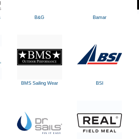
s
B&G
Bamar
BMS Sailing Wear
BSI