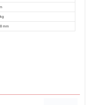
mm
 kg
Ø8 mm