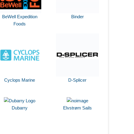
BeWell Expedition
Binder
Foods
Cyclops Marine
D-Splicer
Dubarry
Elvstrøm Sails