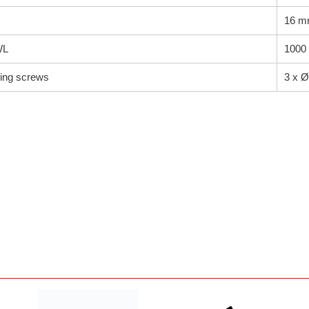
16 
WL
1000
xing screws
3 x 