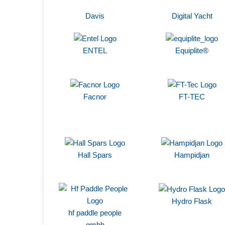
Davis
Digital Yacht
ENTEL
Equiplite®
Facnor
FT-TEC
Hall Spars
Hampidjan
Hydro Flask
hf paddle people
gmbh