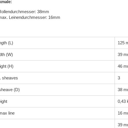
kmale:
Rollendurchmesser: 38mm
max. Leinendurchmesser: 16mm
gth (L)
125 
dth (W)
39 
ght (H)
46 
. sheaves
3
sheave (D)
38 
ight
0,43 
max line
16 
39 