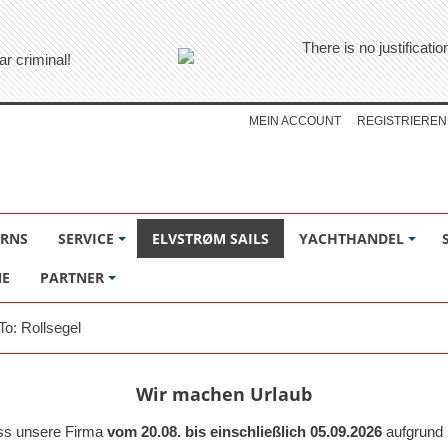
There is no justificati
ar criminal!
MEIN ACCOUNT
REGISTRIEREN
ÖRNS
SERVICE
ELVSTRØM SAILS
YACHTHANDEL
NE
PARTNER
o: Rollsegel
Wir machen Urlaub
ass unsere Firma
vom 20.08. bis einschließlich 05.09.2026
aufgrund 