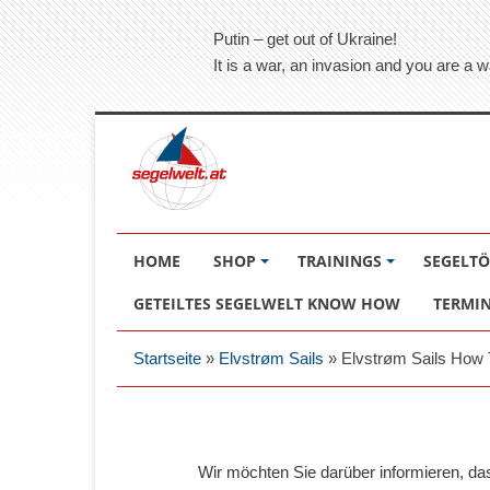
Putin – get out of Ukraine!
It is a war, an invasion and you are a w
HOME
SHOP
TRAININGS
SEGELT
GETEILTES SEGELWELT KNOW HOW
TERMI
Startseite
»
Elvstrøm Sails
»
Elvstrøm Sails How T
Wir möchten Sie darüber informieren, d