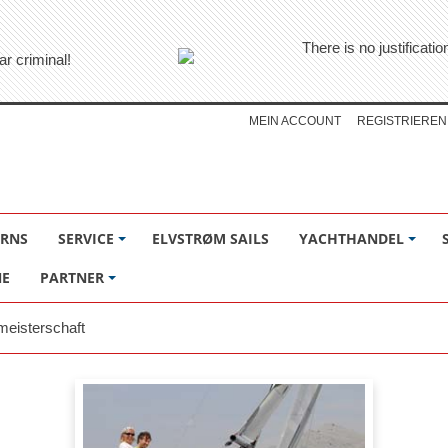
There is no justificati
ar criminal!
MEIN ACCOUNT
REGISTRIEREN
ÖRNS
SERVICE
ELVSTRØM SAILS
YACHTHANDEL
NE
PARTNER
meisterschaft