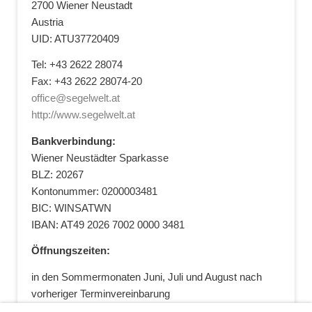
2700 Wiener Neustadt
Austria
UID: ATU37720409
Tel: +43 2622 28074
Fax: +43 2622 28074-20
office@segelwelt.at
http://www.segelwelt.at
Bankverbindung:
Wiener Neustädter Sparkasse
BLZ: 20267
Kontonummer: 0200003481
BIC: WINSATWN
IBAN: AT49 2026 7002 0000 3481
Öffnungszeiten:
in den Sommermonaten Juni, Juli und August nach
vorheriger Terminvereinbarung
+43 664 5881412
|
+43 2622 28074
|