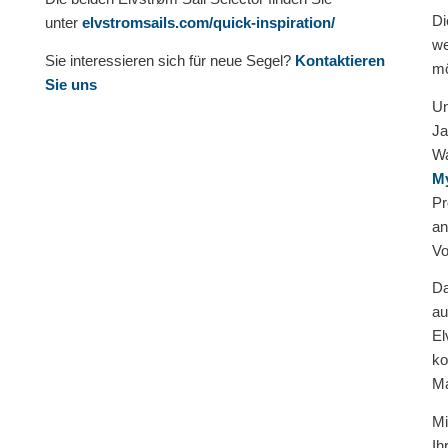
Di
unter
elvstromsails.com/quick-inspiration/
we
Sie interessieren sich für neue Segel?
Kontaktieren
mö
Sie uns
Un
Ja
Wa
My
Pr
an
Vo
Da
au
El
ko
Ma
Mi
Ih