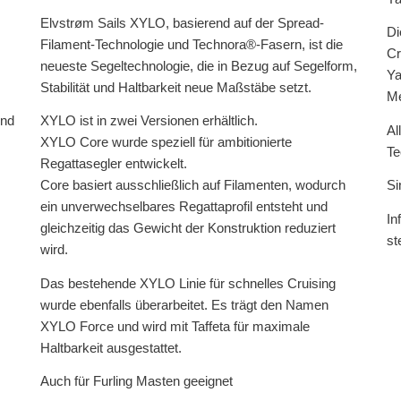
Elvstrøm Sails XYLO, basierend auf der Spread-
Di
Filament-Technologie und Technora®-Fasern, ist die
Cr
neueste Segeltechnologie, die in Bezug auf Segelform,
Ya
Stabilität und Haltbarkeit neue Maßstäbe setzt.
Me
ind
XYLO ist in zwei Versionen erhältlich.
Al
XYLO Core wurde speziell für ambitionierte
Te
Regattasegler entwickelt.
Core basiert ausschließlich auf Filamenten, wodurch
Si
ein unverwechselbares Regattaprofil entsteht und
In
gleichzeitig das Gewicht der Konstruktion reduziert
st
wird.
Das bestehende XYLO Linie für schnelles Cruising
wurde ebenfalls überarbeitet. Es trägt den Namen
XYLO Force und wird mit Taffeta für maximale
Haltbarkeit ausgestattet.
Auch für Furling Masten geeignet