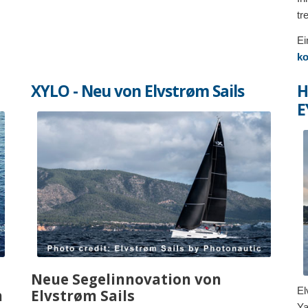
tr
Ei
ko
XYLO - Neu von Elvstrøm Sails
H
E
Neue Segelinnovation von
El
h
Elvstrøm Sails
Ya