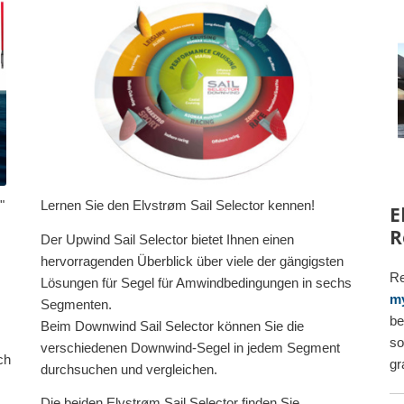
"
Lernen Sie den Elvstrøm Sail Selector kennen!
E
R
Der Upwind Sail Selector bietet Ihnen einen
hervorragenden Überblick über viele der gängigsten
Re
Lösungen für Segel für Amwindbedingungen in sechs
my
Segmenten.
be
Beim Downwind Sail Selector können Sie die
so
verschiedenen Downwind-Segel in jedem Segment
ch
gr
durchsuchen und vergleichen.
Die beiden Elvstrøm Sail Selector finden Sie