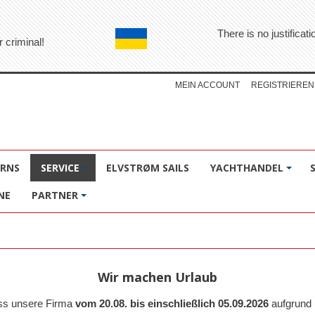
There is no justifica
r criminal!
MEIN ACCOUNT
REGISTRIEREN
ÖRNS
SERVICE
ELVSTRØM SAILS
YACHTHANDEL
NE
PARTNER
Wir machen Urlaub
ass unsere Firma
vom 20.08. bis einschließlich 05.09.2026
aufgrund 