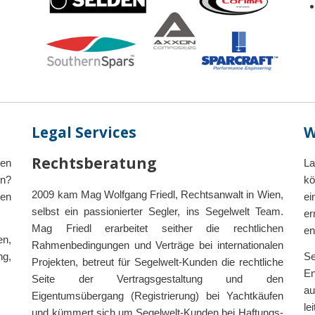
Legal Services
W
Rechtsberatung
len
L
en?
kö
2009 kam Mag Wolfgang Friedl, Rechtsanwalt in Wien,
den
ei
selbst ein passionierter Segler, ins Segelwelt Team.
er
Mag Friedl erarbeitet seither die rechtlichen
en
en,
Rahmenbedingungen und Verträge bei internationalen
ng,
Se
Projekten, betreut für Segelwelt-Kunden die rechtliche
En
Seite der Vertragsgestaltung und den
au
Eigentumsübergang (Registrierung) bei Yachtkäufen
le
und kümmert sich um Segelwelt-Kunden bei Haftungs-