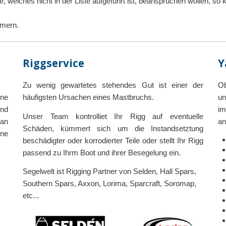
ce, welches nicht in der Liste aufgeführt ist, beanspruchen wollen, so
mmern.
Riggservice
Y
Zu wenig gewartetes stehendes Gut ist einer der
Ob
ine
häufigsten Ursachen eines Mastbruchs.
un
und
im
Unser Team kontrolliet Ihr Rigg auf eventuelle
 an
an
Schäden, kümmert sich um die Instandsetztung
ne
beschädigter oder korrodierter Teile oder stellt Ihr Rigg
passend zu Ihrm Boot und ihrer Besegelung ein.
Segelwelt ist Rigging Partner von Selden, Hall Spars,
Southern Spars, Axxon, Lorima, Sparcraft, Soromap,
etc...