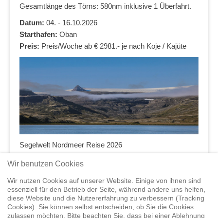
Gesamtlänge des Törns: 580nm inklusive 1 Überfahrt.
Datum:
04. - 16.10.2026
Starthafen:
Oban
Preis:
Preis/Woche ab € 2981.- je nach Koje / Kajüte
Segelwelt Nordmeer Reise 2026
Wir benutzen Cookies
Vorheriger Event
Wir nutzen Cookies auf unserer Website. Einige von ihnen sind
essenziell für den Betrieb der Seite, während andere uns helfen,
diese Website und die Nutzererfahrung zu verbessern (Tracking
Cookies). Sie können selbst entscheiden, ob Sie die Cookies
zulassen möchten. Bitte beachten Sie, dass bei einer Ablehnung
Home
Shop
Trainings
Segeltörns
Service
Elvstrøm